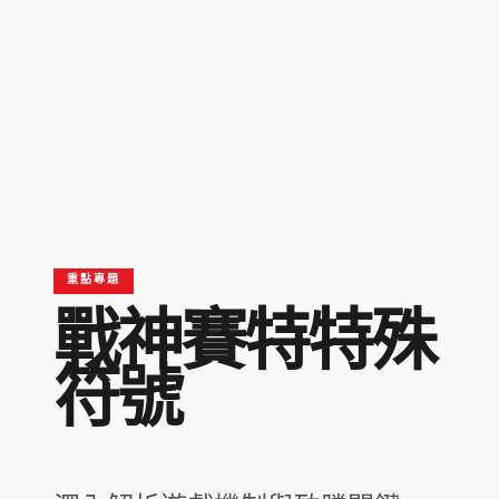
重點專題
戰神賽特特殊
符號