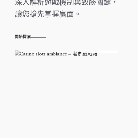
深入解析遊戲機制與致勝關鍵，
讓您搶先掌握贏面。
開始探索
第一期／編者的話